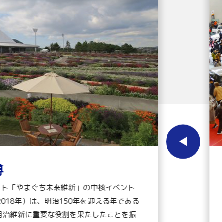
博
クト「やまぐち未来維新」の中核イベント
2018年）は、明治150年を迎える年である
明治維新に重要な役割を果たしたことを振