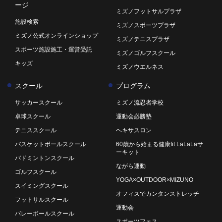
ージ
ミズノフットサルプラザ
施設検索
ミズノスポーツプラザ
ミズノ公式オンラインショップ
ミズノテニスプラザ
スポーツ施設施工・運営受託
ミズノゴルフスクール
キッズ
ミズノウエルネス
スクール
プログラム
サッカースクール
ミズノ流忍者学校
卓球スクール
運動会必勝塾
テニススクール
ヘキサスロン
バスケットボールスクール
60歳から始まる健康fit LaLaLaサ
ーキット
バドミントンスクール
ながら運動
ゴルフスクール
YOGA×OUTDOOR×MIZUNO
スイミングスクール
オフィスでカンタンストレッチ
フットサルスクール
運動会
バレーボールスクール
スポーツフェス