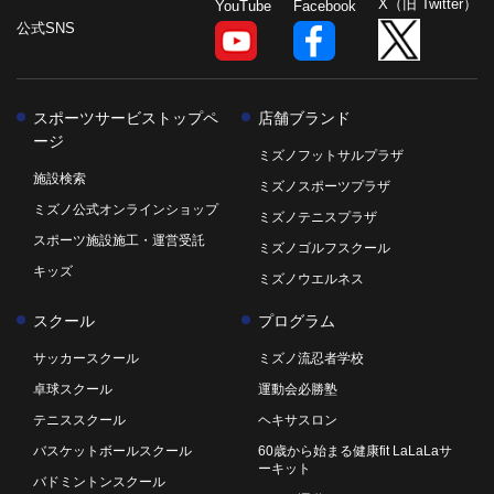
X（旧 Twitter）
YouTube
Facebook
公式SNS
スポーツサービストップペ
店舗ブランド
ージ
ミズノフットサルプラザ
施設検索
ミズノスポーツプラザ
ミズノ公式オンラインショップ
ミズノテニスプラザ
スポーツ施設施工・運営受託
ミズノゴルフスクール
キッズ
ミズノウエルネス
スクール
プログラム
サッカースクール
ミズノ流忍者学校
卓球スクール
運動会必勝塾
テニススクール
ヘキサスロン
バスケットボールスクール
60歳から始まる健康fit LaLaLaサ
ーキット
バドミントンスクール