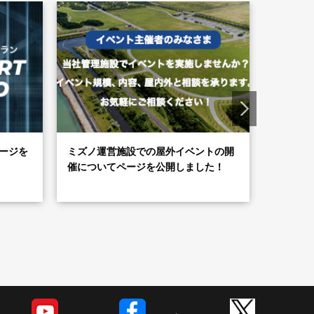
Oページを
ミズノ運営施設での屋外イベントの開
MIZUN
催についてページを公開しました！
しました