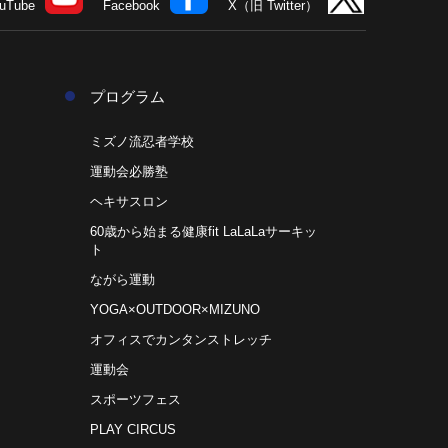
uTube
Facebook
X（旧 Twitter）
プログラム
ミズノ流忍者学校
運動会必勝塾
ヘキサスロン
60歳から始まる健康fit LaLaLaサーキッ
ト
ながら運動
YOGA×OUTDOOR×MIZUNO
オフィスでカンタンストレッチ
運動会
スポーツフェス
PLAY CIRCUS