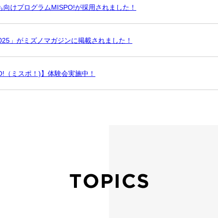
も向けプログラムMISPO!が採用されました！
025」がミズノマガジンに掲載されました！
O!（ミスポ！)】体験会実施中！