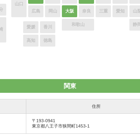
山口
分
広島
岡山
大阪
奈良
三重
愛知
山
和歌山
静
愛媛
香川
崎
高知
徳島
関東
住所
〒193-0941
東京都八王子市狭間町1453-1