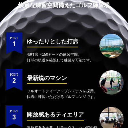
快適な練習空間備えたゴルフ練習場
POINT
ゆったりとした打席
1
48打席・150ヤードの練習空間。
打球の軌道を確認して練習が可能です。
POINT
最新鋭のマシン
2
フルオートティーアップシステムを採用。
快適に練習いただけるゴルフレンジです。
POINT
開放感あるティエリア
3
開放感ある天井、リラックスしたい時や待