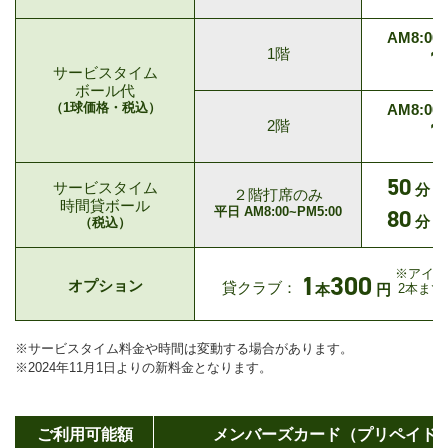
AM8:00
1
1階
サービスタイム
ボール代
（1球価格・税込）
AM8:00
1
2階
1
50
サービスタイム
分
２階打席のみ
時間貸ボール
2
平日 AM8:00~PM5:00
80
分
（税込）
※アイア
1
300
オプション
貸クラブ：
2本まで
本
円
※サービスタイム料金や時間は変動する場合があります。
※2024年11月1日よりの新料金となります。
ご利用可能額
メンバーズカード（プリペイド