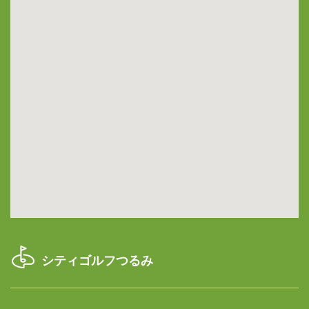
Google Maps Generator by
embedgooglemap.net
シティゴルフつるみ