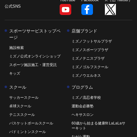
公式SNS
スポーツサービストップペ
店舗ブランド
ージ
ミズノフットサルプラザ
施設検索
ミズノスポーツプラザ
ミズノ公式オンラインショップ
ミズノテニスプラザ
スポーツ施設施工・運営受託
ミズノゴルフスクール
キッズ
ミズノウエルネス
スクール
プログラム
サッカースクール
ミズノ流忍者学校
卓球スクール
運動会必勝塾
テニススクール
ヘキサスロン
バスケットボールスクール
60歳から始まる健康fit LaLaLaサ
ーキット
バドミントンスクール
ながら運動