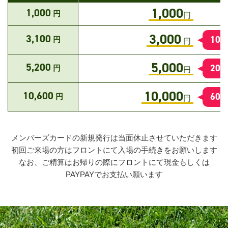
1,000
1,000
円
円
3,000
3,100
100
円
円
5,000
5,200
200
円
円
10,000
10,600
600
円
円
メンバーズカードの新規発行は当面休止させていただきます
初回ご来場の方はフロントにて入場の手続きをお願いします
なお、ご精算はお帰りの際にフロントにて現金もしくは
PAYPAYでお支払い願います