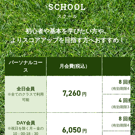
SCHOOL
スクール
初心者や基本を学びたい方や、
よりスコアアップを目指す方へおすすめ！
パーソナルコー
月会費(税込）
受
ス
8
回券
全日会員
(有効期限4ヵ
7,260
円
※全てのクラスで利用
4
可能
回券
(有効期限3ヶ
8
回券
DAY会員
(有効期限4ヵ
6,050
※祝日を除く月～金の
円
10：00-18：30