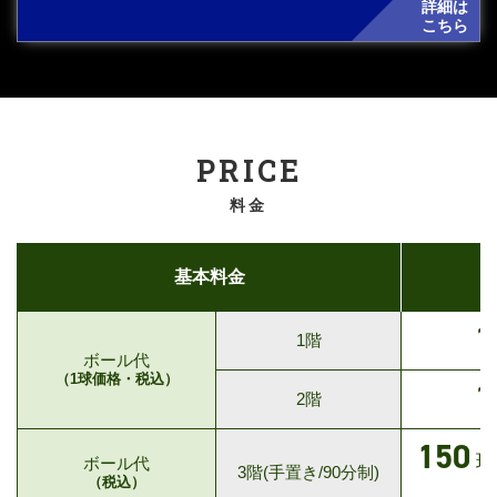
詳細は
こちら
PRICE
料金
基本料金
1
1階
ボール代
（1球価格・税込）
1
2階
150
球
ボール代
3階(手置き/90分制)
（税込）