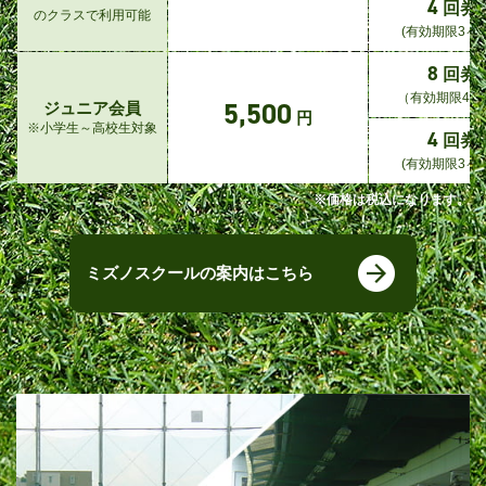
4
回券
のクラスで利用可能
(有効期限3ヶ
8
回券
（有効期限4ヵ
5,500
ジュニア会員
円
※小学生～高校生対象
4
回券
(有効期限3ヶ
※価格は税込になります。
ミズノスクールの案内はこちら