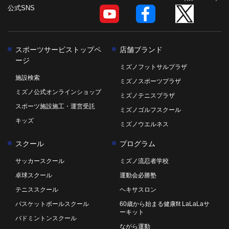
公式SNS
スポーツサービストップペ
店舗ブランド
ージ
ミズノフットサルプラザ
施設検索
ミズノスポーツプラザ
ミズノ公式オンラインショップ
ミズノテニスプラザ
スポーツ施設施工・運営受託
ミズノゴルフスクール
キッズ
ミズノウエルネス
スクール
プログラム
サッカースクール
ミズノ流忍者学校
卓球スクール
運動会必勝塾
テニススクール
ヘキサスロン
バスケットボールスクール
60歳から始まる健康fit LaLaLaサ
ーキット
バドミントンスクール
ながら運動